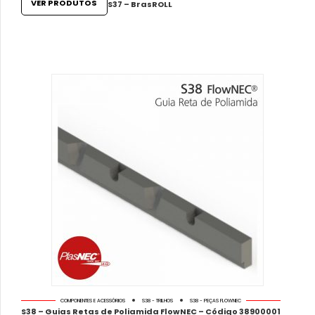
VER PRODUTOS
S37 – BrasROLL
COMPONENTES E ACESSÓRIOS
S38 - TRILHOS
S38 - PEÇAS FLOWNEC
S38 – Guias Retas de Poliamida FlowNEC – Código 38900001