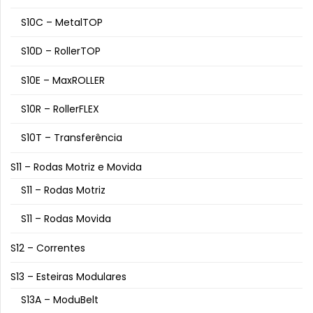
S10C – MetalTOP
S10D – RollerTOP
S10E – MaxROLLER
S10R – RollerFLEX
S10T – Transferência
S11 – Rodas Motriz e Movida
S11 – Rodas Motriz
S11 – Rodas Movida
S12 – Correntes
S13 – Esteiras Modulares
S13A – ModuBelt