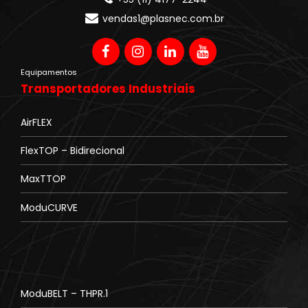
vendas1@plasnec.com.br
Equipamentos
Transportadores Industriais
AirFLEX
FlexTOP – Bidirecional
MaxTTOP
ModuCURVE
ModuBELT – THPR.1