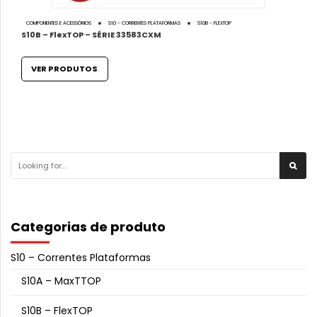
COMPONENTES E ACESSÓRIOS
S10 - CORRENTES PLATAFORMAS
S10B - FLEXTOP
S10B – FlexTOP – SÉRIE 33583CXM
VER PRODUTOS
Categorias de produto
S10 – Correntes Plataformas
S10A – MaxTTOP
S10B – FlexTOP