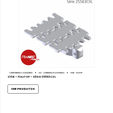
COMPONENTES E ACESSÓRIOS
S10 - CORRENTES PLATAFORMAS
S10B - FLEXTOP
S10B – FlexTOP – SÉRIE 25563CXL
VER PRODUTOS