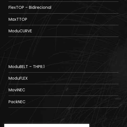
FlexTOP – Bidirecional
MaxTTOP
ModuCURVE
ModuBELT – THPR.1
ModuFLEX
MoviNEC
PackNEC