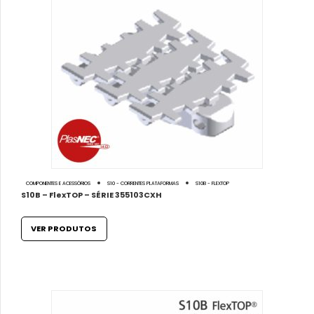
COMPONENTES E ACESSÓRIOS
S10 - CORRENTES PLATAFORMAS
S10B - FLEXTOP
S10B – FlexTOP – SÉRIE 355103CXH
VER PRODUTOS